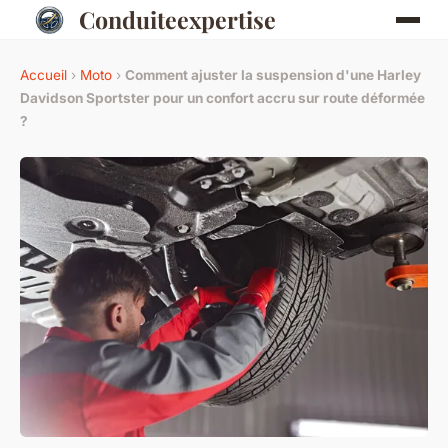
Conduiteexpertise
Accueil
›
Moto
›
Comment ajuster la suspension d'une Harley
Davidson Sportster pour un confort accru sur route déformée
?