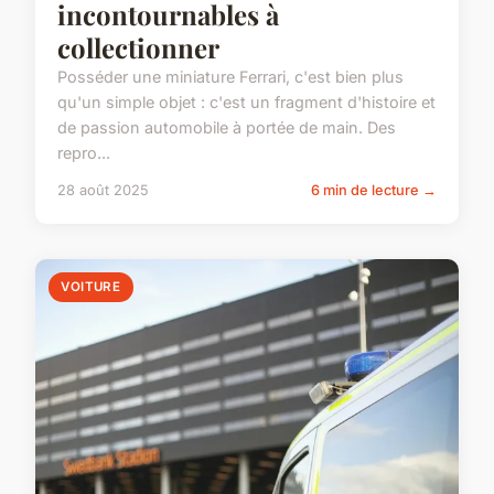
incontournables à
collectionner
Posséder une miniature Ferrari, c'est bien plus
qu'un simple objet : c'est un fragment d'histoire et
de passion automobile à portée de main. Des
repro...
28 août 2025
6 min de lecture →
VOITURE