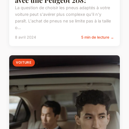
La question de choisir les pneus adaptés à votre
voiture peut s'avérer plus complexe qu'il n'y
paraît. L'achat de pneus ne se limite pas à la taille
o...
8 avril 2024
5 min de lecture →
VOITURE