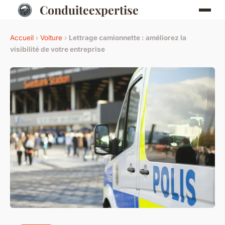
Conduiteexpertise
Accueil
›
Voiture
›
Lettrage camionnette : améliorez la
visibilité de votre entreprise