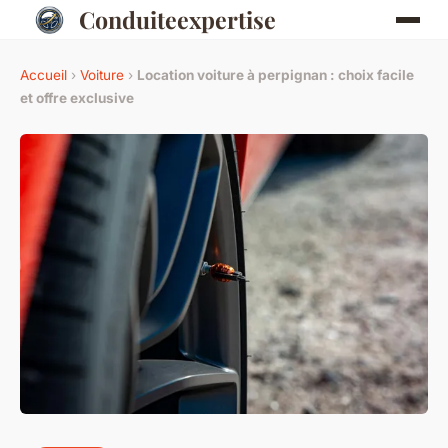
Conduiteexpertise
Accueil
›
Voiture
›
Location voiture à perpignan : choix facile
et offre exclusive