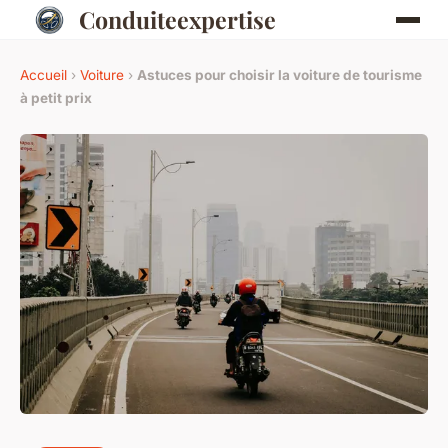
Conduiteexpertise
Accueil
›
Voiture
›
Astuces pour choisir la voiture de tourisme
à petit prix