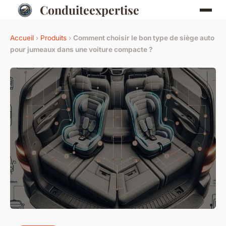
Conduiteexpertise
Accueil
›
Produits
›
Comment choisir le bon type de siège auto
pour jumeaux dans une voiture compacte ?