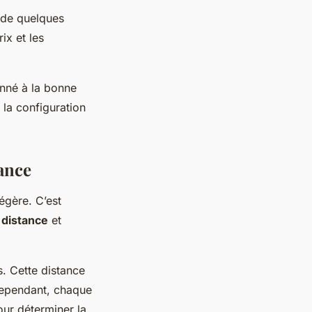
 de quelques
ix et les
ionné à la bonne
 la configuration
lance
égère. C’est
a
distance
et
s. Cette distance
 Cependant, chaque
our déterminer la