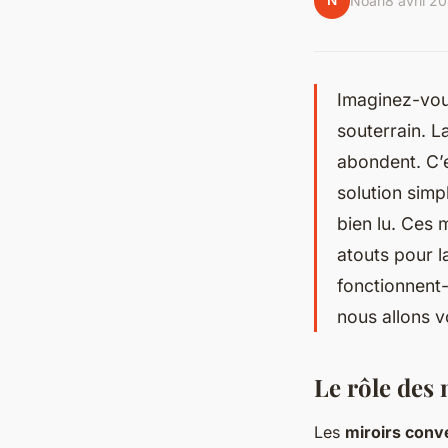
N
Noah
8 avril 2
Imaginez-vous
souterrain. La
abondent. C’e
solution simpl
bien lu. Ces 
atouts pour 
fonctionnent-
nous allons v
Le rôle des 
Les
miroirs conv