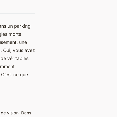
ans un parking
ngles morts
eusement, une
s
. Oui, vous avez
 de véritables
comment
? C’est ce que
p de vision. Dans