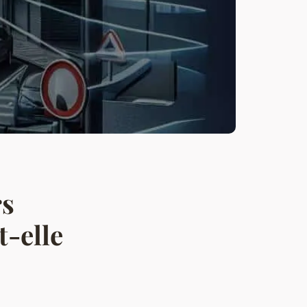
rs
t-elle