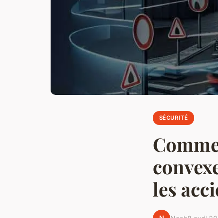
SÉCURITÉ
Comment
convexe
les acc