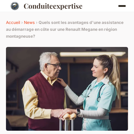
Conduiteexpertise
Accueil
›
News
›
Quels sont les avantages d'une assistance
au démarrage en côte sur une Renault Megane en région
montagneuse?